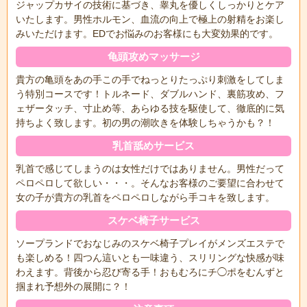
ジャップカサイの技術に基づき、睾丸を優しくしっかりとケア
いたします。男性ホルモン、血流の向上で極上の射精をお楽し
みいただけます。EDでお悩みのお客様にも大変効果的です。
龟頭攻めマッサージ
貴方の亀頭をあの手この手でねっとりたっぷり刺激をしてしま
う特別コースです！トルネード、ダブルハンド、裏筋攻め、フ
ェザータッチ、寸止め等、あらゆる技を駆使して、徹底的に気
持ちよく致します。初の男の潮吹きを体験しちゃうかも？！
乳首舐めサービス
乳首で感じてしまうのは女性だけではありません。男性だって
ペロペロして欲しい・・・。そんなお客様のご要望に合わせて
女の子が貴方の乳首をペロペロしながら手コキを致します。
スケベ椅子サービス
ソープランドでおなじみのスケベ椅子プレイがメンズエステで
も楽しめる！四つん這いとも一味違う、スリリングな快感が味
わえます。背後から忍び寄る手！おもむろにチ◯ポをむんずと
掴まれ予想外の展開に？！