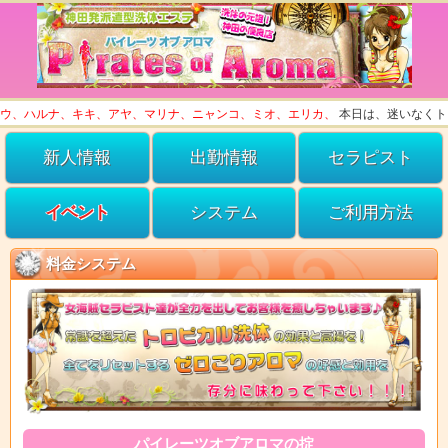
ハルナ、キキ、アヤ、マリナ、ニャンコ、ミオ、エリカ、
本日は、迷いなくトップ
新人情報
出勤情報
セラピスト
イベント
システム
ご利用方法
料金システム
パイレーツオブアロマの掟