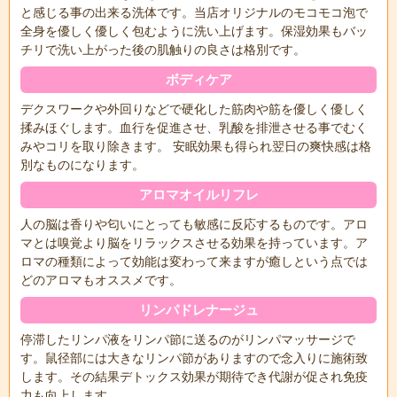
と感じる事の出来る洗体です。当店オリジナルのモコモコ泡で
全身を優しく優しく包むように洗い上げます。保湿効果もバッ
チリで洗い上がった後の肌触りの良さは格別です。
ボディケア
デクスワークや外回りなどで硬化した筋肉や筋を優しく優しく
揉みほぐします。血行を促進させ、乳酸を排泄させる事でむく
みやコリを取り除きます。 安眠効果も得られ翌日の爽快感は格
別なものになります。
アロマオイルリフレ
人の脳は香りや匂いにとっても敏感に反応するものです。アロ
マとは嗅覚より脳をリラックスさせる効果を持っています。ア
ロマの種類によって効能は変わって来ますが癒しという点では
どのアロマもオススメです。
リンパドレナージュ
停滞したリンパ液をリンパ節に送るのがリンパマッサージで
す。鼠径部には大きなリンパ節がありますので念入りに施術致
します。その結果デトックス効果が期待でき代謝が促され免疫
力も向上します。