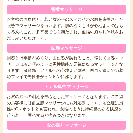
密着マッサージ
お客様のお身体と、若い女の子のスベスベのお肌を密着させた
状態でマッサージを行います。肌のぬくもりが心地よいのはも
ちろんのこと、多幸感で心も満たされ、至福の癒やし体験をお
楽しみいただけます。
回春マッサージ
回春とは季節がめぐり、また春が訪れること。転じて回春マッ
サージは若い頃のように男性機能が元気になるマッサージとな
ります。鼠径部、アナルへの心地よい刺激、四つん這いでの羞
恥プレイで男性器がビンビンに漲ります。
アナル集中マッサージ
お尻の穴への刺激を中心としたマッサージとなります。ご希望
のお客様には前立腺マッサージにも対応致します。前立腺は男
性のGスポットとも言われ、女性のように持続感のある快感を
得られ、一度ハマると病みつきになります。
金の睾丸マッサージ