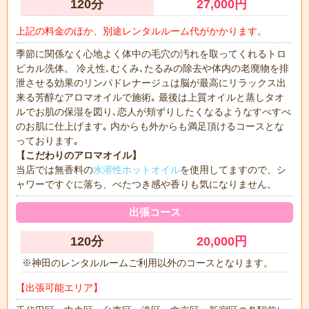
120分
27,000円
上記の料金のほか、別途レンタルルーム代がかかります。
季節に関係なく心地よく体中の毛穴の汚れを取ってくれるトロ
ピカル洗体。 冷え性､むくみ､たるみの除去や体内の老廃物を排
泄させる効果のリンパドレナージュは脳が最高にリラックス出
来る芳醇なアロマオイルで施術｡ 最後は上質オイルと蒸しタオ
ルでお肌の保湿を図り､恋人が頬ずりしたくなるようなすべすべ
のお肌に仕上げます｡ 内からも外からも満足頂けるコースとな
っております｡
【こだわりのアロマオイル】
当店では無香料の
水溶性ホットオイル
を使用してますので、シ
ャワーですぐに落ち、べたつき感や香りも気になりません。
出張コース
120分
20,000円
※神田のレンタルルームご利用以外のコースとなります。
【出張可能エリア】