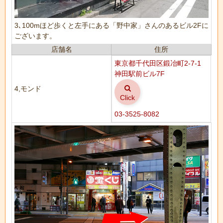
3､100mほど歩くと左手にある「野中家」さんのあるビル2Fに
ございます。
店舗名
住所
東京都千代田区鍛冶町2-7-1
神田駅前ビル7F
4,モンド
Click
03-3525-8082