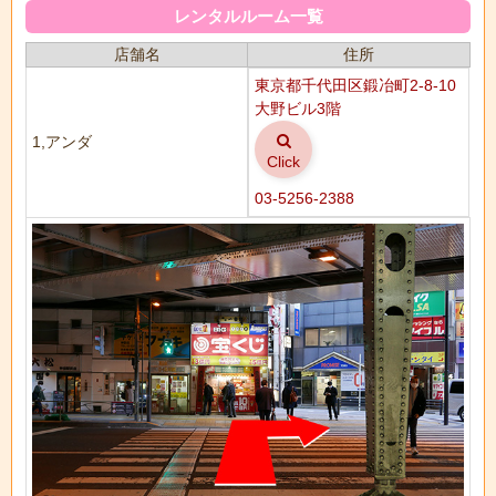
レンタルルーム一覧
店舗名
住所
東京都千代田区鍛冶町2-8-10
大野ビル3階
1,アンダ
Click
03-5256-2388